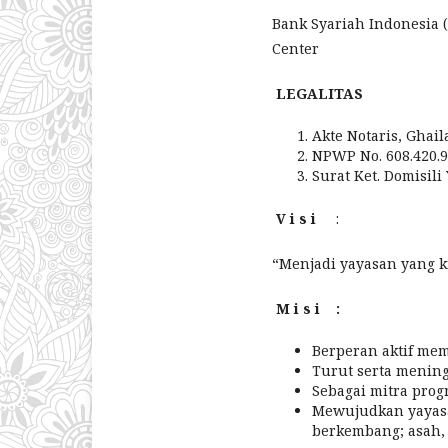
Bank Syariah Indonesia 
Center
LEGALITAS
Akte Notaris, Ghail
NPWP No. 608.420.9
Surat Ket. Domisili
V i s i
:
“Menjadi yayasan yang kr
M i s i :
Berperan aktif me
Turut serta menin
Sebagai mitra pro
Mewujudkan yayasa
berkembang; asah, 