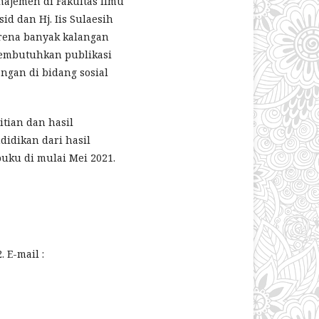
najemen di Fakultas Ilmu
d dan Hj. Iis Sulaesih
arena banyak kalangan
membutuhkan publikasi
angan di bidang sosial
itian dan hasil
idikan dari hasil
uku di mulai Mei 2021.
 E-mail :