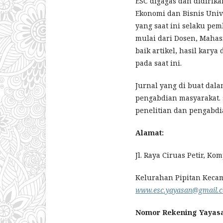
ESC digagas dan didirik
Ekonomi dan Bisnis Unive
yang saat ini selaku pe
mulai dari Dosen, Mahas
baik artikel, hasil kary
pada saat ini.
Jurnal yang di buat dala
pengabdian masyarakat. 
penelitian dan pengabdi
Alamat
:
Jl. Raya Ciruas Petir, Kom
Kelurahan Pipitan Kecama
www.
esc.yayasan
@gmail.
Nomor Rekening Yayas