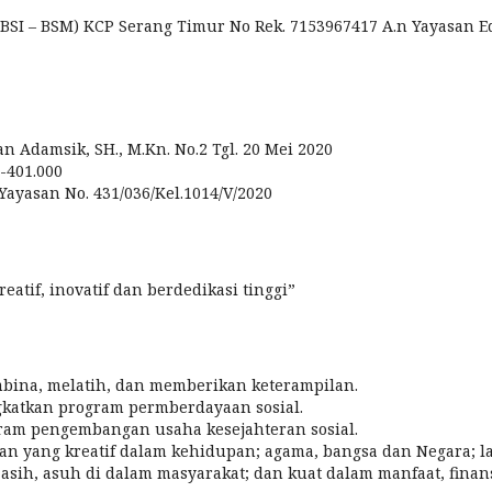
(BSI – BSM) KCP Serang Timur No Rek. 7153967417 A.n Yayasan E
an Adamsik, SH., M.Kn. No.2 Tgl. 20 Mei 2020
-401.000
 Yayasan No. 431/036/Kel.1014/V/2020
eatif, inovatif dan berdedikasi tinggi”
mbina, melatih, dan memberikan keterampilan.
gkatkan program permberdayaan sosial.
gram pengembangan usaha kesejahteran sosial.
n yang kreatif dalam kehidupan; agama, bangsa dan Negara; 
asih, asuh di dalam masyarakat; dan kuat dalam manfaat, finans