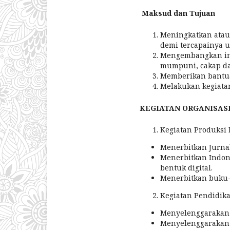
Maksud dan Tujuan
Meningkatkan atau
demi tercapainya 
Mengembangkan ins
mumpuni, cakap da
Memberikan bantua
Melakukan kegiatan
KEGIATAN ORGANISASI
Kegiatan Produksi
Menerbitkan Jurnal
Menerbitkan Indone
bentuk digital.
Menerbitkan buku-b
Kegiatan Pendidika
Menyelenggarakan p
Menyelenggarakan 