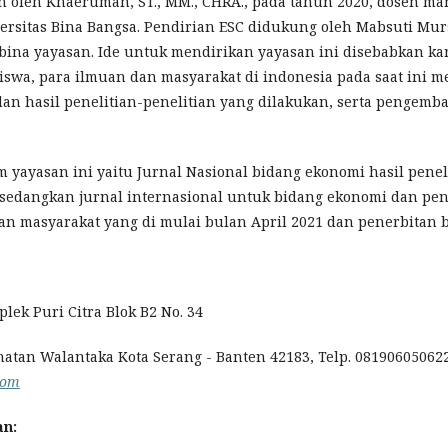
an oleh Khaeruman, ST., MM., CHRA., pada tahun 2020, dosen ma
rsitas Bina Bangsa. Pendirian ESC didukung oleh Mabsuti Mursi
mbina yayasan. Ide untuk mendirikan yayasan ini disebabkan k
iswa, para ilmuan dan masyarakat di indonesia pada saat ini 
a dan hasil penelitian-penelitian yang dilakukan, serta pengemb
m yayasan ini yaitu Jurnal Nasional bidang ekonomi hasil penel
sedangkan jurnal internasional untuk bidang ekonomi dan pend
an masyarakat yang di mulai bulan April 2021 dan penerbitan b
plek Puri Citra Blok B2 No. 34
tan Walantaka Kota Serang - Banten 42183, Telp. 081906050622.
com
an
: