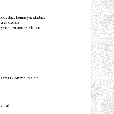
ikan dan kemasyarakatan
an manusia.
t yang berpengetahuan
.
ggris.E-Journal dalam
daerah.