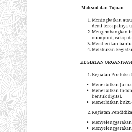
Maksud dan Tujuan
Meningkatkan atau
demi tercapainya 
Mengembangkan ins
mumpuni, cakap da
Memberikan bantua
Melakukan kegiatan
KEGIATAN ORGANISASI
Kegiatan Produksi
Menerbitkan Jurnal
Menerbitkan Indone
bentuk digital.
Menerbitkan buku-b
Kegiatan Pendidika
Menyelenggarakan p
Menyelenggarakan 