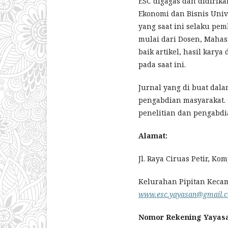
ESC digagas dan didirik
Ekonomi dan Bisnis Unive
yang saat ini selaku pe
mulai dari Dosen, Mahas
baik artikel, hasil kary
pada saat ini.
Jurnal yang di buat dala
pengabdian masyarakat. 
penelitian dan pengabdi
Alamat
:
Jl. Raya Ciruas Petir, Kom
Kelurahan Pipitan Kecama
www.
esc.yayasan
@gmail.
Nomor Rekening Yayas