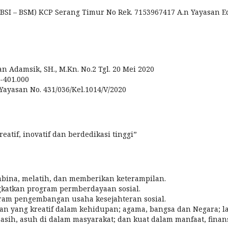
(BSI – BSM) KCP Serang Timur No Rek. 7153967417 A.n Yayasan E
an Adamsik, SH., M.Kn. No.2 Tgl. 20 Mei 2020
-401.000
 Yayasan No. 431/036/Kel.1014/V/2020
eatif, inovatif dan berdedikasi tinggi”
mbina, melatih, dan memberikan keterampilan.
gkatkan program permberdayaan sosial.
gram pengembangan usaha kesejahteran sosial.
n yang kreatif dalam kehidupan; agama, bangsa dan Negara; 
asih, asuh di dalam masyarakat; dan kuat dalam manfaat, finans