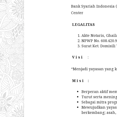
Bank Syariah Indonesia 
Center
LEGALITAS
Akte Notaris, Ghail
NPWP No. 608.420.9
Surat Ket. Domisili
V i s i
:
“Menjadi yayasan yang kr
M i s i :
Berperan aktif me
Turut serta menin
Sebagai mitra pro
Mewujudkan yayasa
berkembang; asah, 