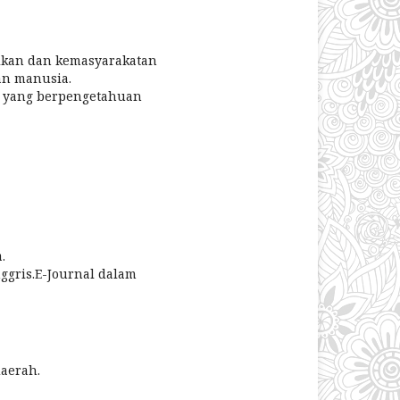
ikan dan kemasyarakatan
an manusia.
t yang berpengetahuan
.
ggris.E-Journal dalam
daerah.