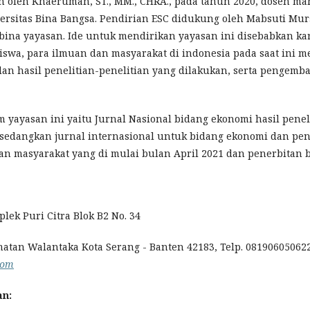
an oleh Khaeruman, ST., MM., CHRA., pada tahun 2020, dosen ma
rsitas Bina Bangsa. Pendirian ESC didukung oleh Mabsuti Mursi
mbina yayasan. Ide untuk mendirikan yayasan ini disebabkan k
iswa, para ilmuan dan masyarakat di indonesia pada saat ini 
a dan hasil penelitian-penelitian yang dilakukan, serta pengemb
m yayasan ini yaitu Jurnal Nasional bidang ekonomi hasil penel
sedangkan jurnal internasional untuk bidang ekonomi dan pend
an masyarakat yang di mulai bulan April 2021 dan penerbitan b
plek Puri Citra Blok B2 No. 34
tan Walantaka Kota Serang - Banten 42183, Telp. 081906050622.
com
an
: