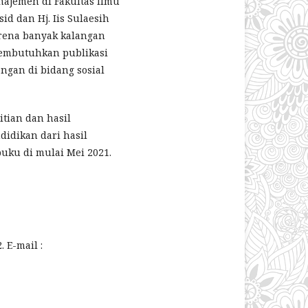
najemen di Fakultas Ilmu
d dan Hj. Iis Sulaesih
arena banyak kalangan
membutuhkan publikasi
angan di bidang sosial
itian dan hasil
idikan dari hasil
uku di mulai Mei 2021.
 E-mail :